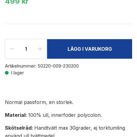
499 kr
LÄGG I VARUKORG
Artikelnummer:
50220-009-230200
I lager
Normal passform, en storlek.
Material:
100% ull, innerfoder polycolon.
Skötselråd:
Handtvätt max 30grader, ej torktumling
använd ull tvättmedel.