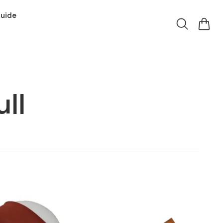
guide
ll