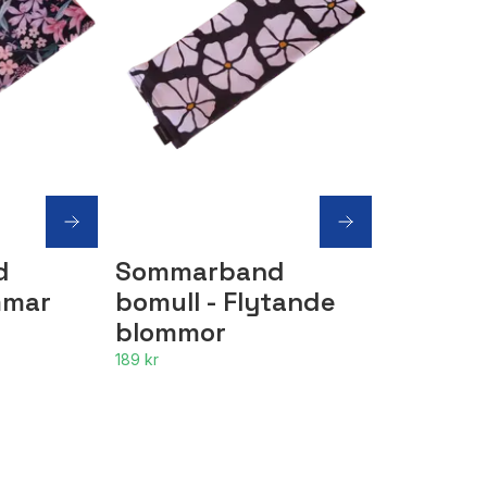
d
Sommarband
mmar
bomull - Flytande
blommor
189 kr