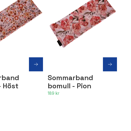
rband
Sommarband
- Höst
bomull - Pion
189 kr