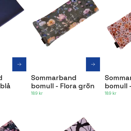
d
Sommarband
Somma
 blå
bomull - Flora grön
bomull 
189 kr
189 kr