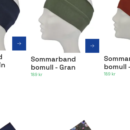
d
Somma
Sommarband
in
bomull 
bomull - Gran
189 kr
189 kr