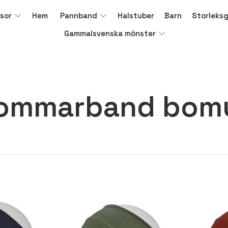
sor
Hem
Pannband
Halstuber
Barn
Storleks
Gammalsvenska mönster
ommarband bomu