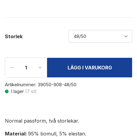
Storlek
LÄGG I VARUKORG
Artikelnummer:
39050-908-48/50
I lager
(
7
st)
Normal passform, två storlekar.
Material:
95% bomull, 5% elestan.